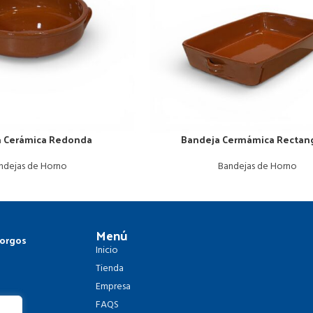
a Cerámica Redonda
Bandeja Cermámica Rectang
ndejas de Horno
Bandejas de Horno
Menú
Gorgos
Inicio
Tienda
Empresa
FAQS