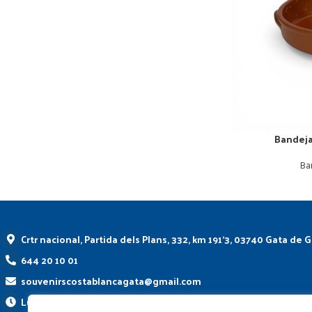
Bandej
Ba
Crtr nacional, Partida dels Plans, 332, km 191'3, 03740 Gata de 
644 20 10 01
souvenirscostablancagata@gmail.com
Lunes a Viernes de 09:30 a 19:30 Sábados de 10:00 a 19:00