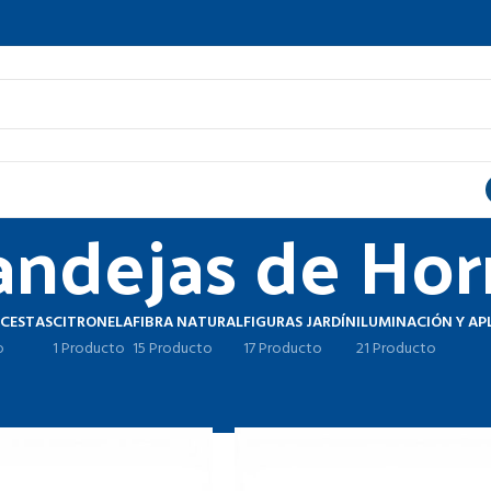
andejas de Ho
 CESTAS
CITRONELA
FIBRA NATURAL
FIGURAS JARDÍN
ILUMINACIÓN Y AP
o
1 Producto
15 Producto
17 Producto
21 Producto
ornos y Cocina
Bandejas de Horno