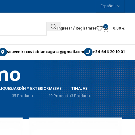
0
Ingresar / Registrarse
0,00
€
souvenirscostablancagata@gmail.com
+34 644 20 10 01
rno
LIQUES
JARDÍN Y EXTERIOR
MESAS
TINAJAS
35 Producto
19 Producto
3 Producto