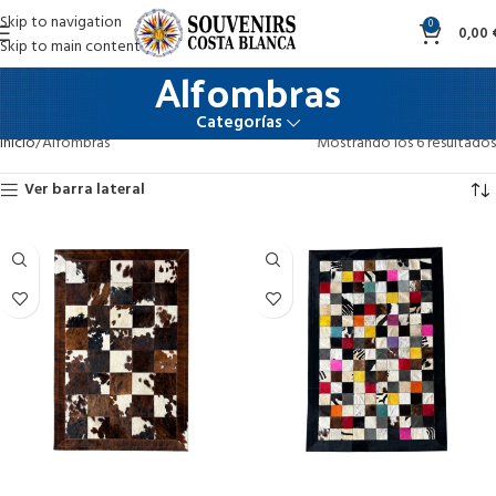
Skip to navigation
0
0,00
Skip to main content
Alfombras
Categorías
Inicio
Alfombras
Mostrando los 6 resultados
Ver barra lateral
Seleccionar opciones
Seleccionar opciones