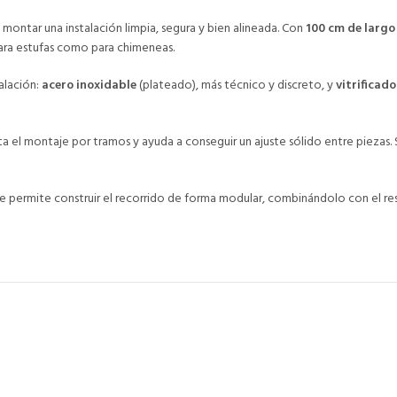
 montar una instalación limpia, segura y bien alineada. Con
100 cm de largo
ara estufas como para chimeneas.
alación:
acero inoxidable
(plateado), más técnico y discreto, y
vitrificado
ilita el montaje por tramos y ayuda a conseguir un ajuste sólido entre piezas
permite construir el recorrido de forma modular, combinándolo con el rest