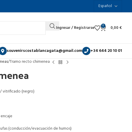
0
Ingresar / Registrarse
0,00
€
souvenirscostablancagata@gmail.com
+34 644 20 10 01
neas
Tramo recto chimenea
imenea
 vitrificado (negro)
 encaje
tufas (conducción/evacuación de humos)