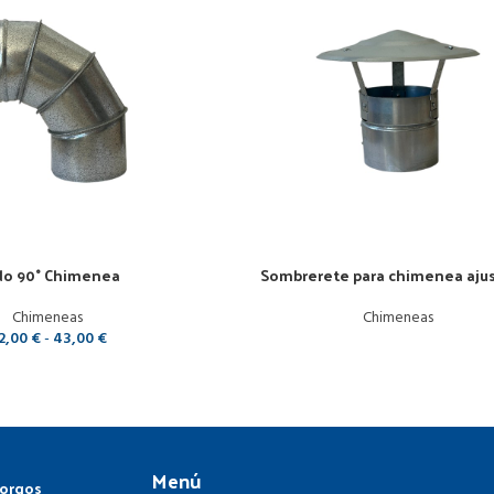
do 90° Chimenea
Sombrerete para chimenea aju
Chimeneas
Chimeneas
2,00
€
-
43,00
€
Menú
Gorgos