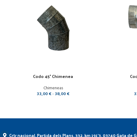
Codo 45° Chimenea
Co
Chimeneas
33,00
€
-
38,00
€
3
Crtr nacional, Partida dels Plans, 332, km 191'3, 03740 Gata de 