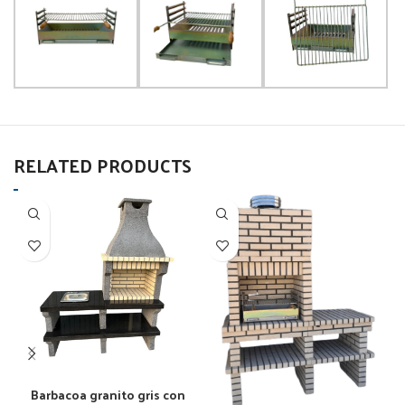
RELATED PRODUCTS
Añadir al carrito
Barbacoa granito gris con
B