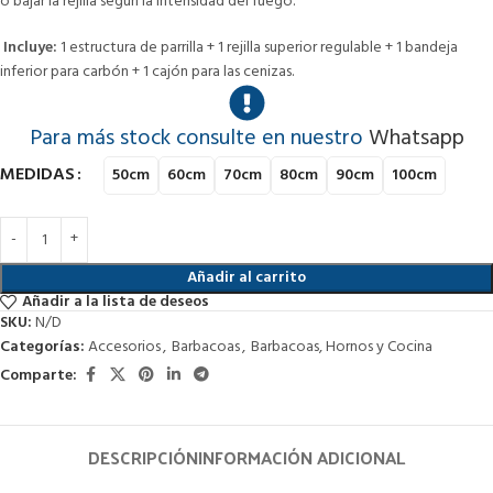
o bajar la rejilla según la intensidad del fuego.
Incluye:
1 estructura de parrilla + 1 rejilla superior regulable + 1 bandeja
inferior para carbón + 1 cajón para las cenizas.
Para más stock consulte en nuestro
Whatsapp
MEDIDAS
50cm
60cm
70cm
80cm
90cm
100cm
Añadir al carrito
Añadir a la lista de deseos
SKU:
N/D
Categorías:
Accesorios
,
Barbacoas
,
Barbacoas, Hornos y Cocina
Comparte:
DESCRIPCIÓN
INFORMACIÓN ADICIONAL