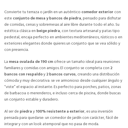
Convierte tu terraza o jardín en un auténtico
comedor exterior
con
este
conjunto de mesa y bancos de piedra
, pensado para disfrutar
de comidas, cenas y sobremesas al aire libre durante todo el año. Su
estética clásica en
beige piedra
, con textura artesanal y patas tipo
pedestal, encaja perfecto en ambientes mediterráneos, rústicos o en
exteriores elegantes donde quieres un conjunto que se vea sólido y
con presencia.
La
mesa ovalada de 190 cm
ofrece un tamaño ideal para reuniones
familiares y comidas con amigos. El conjunto se completa con
2
bancos con respaldo
y
2 bancos curvos
, creando una distribución
cómoda y muy decorativa: se ve armonioso desde cualquier ángulo y
“viste” el espacio al instante. Es perfecto para porches, patios, zonas
de barbacoa o merenderos, e incluso cerca de piscina, donde buscas
un conjunto estable y duradero.
Al ser de
piedra
y
100% resistente a exterior
, es una inversión
pensada para quedarse: un comedor de jardín con carácter, fácil de
integrar y con un look atemporal que no pasa de moda.