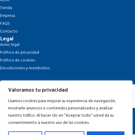
Inicio
Tienda
Empresa
FAQS
Contacto
Legal
Aviso legal
Política de privacidad
Política de cookies
Devoluciones y reembolsos
Valoramos tu privacidad
Usamos cookies para mejorar su experiencia de navegación,
mostrarle anuncios o contenidos personalizados y analizar
Todos los derechos reservados
Souvenirs costa blanca
. Página web
nuestro tráfico. Al hacer clic en “Aceptar todo” usted da su
realizada por
Tuacte
consentimiento a nuestro uso de las cookies.