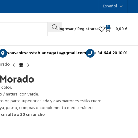
0
Ingresar / Registrarse
0,00
€
souvenirscostablancagata@gmail.com
+34 644 20 10 01
orado
 Morado
 color.
 / natural con verde.
lor, parte superior calada y asas marrones estilo cuero.
aya, paseo, compras o complemento mediterráneo.
0 cm alto x 30 cm ancho
.