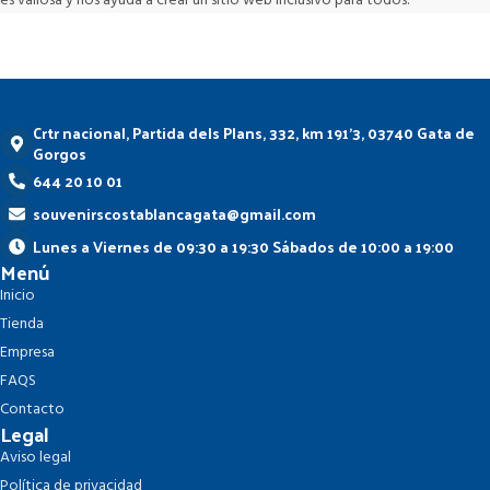
es valiosa y nos ayuda a crear un sitio web inclusivo para todos.
Crtr nacional, Partida dels Plans, 332, km 191'3, 03740 Gata de
Gorgos
644 20 10 01
souvenirscostablancagata@gmail.com
Lunes a Viernes de 09:30 a 19:30 Sábados de 10:00 a 19:00
Menú
Inicio
Tienda
Empresa
FAQS
Contacto
Legal
Aviso legal
Política de privacidad